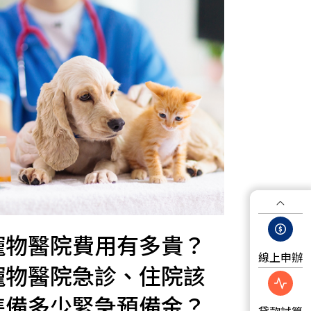
寵物醫院費用有多貴？
線上申辦
寵物醫院急診、住院該
準備多少緊急預備金？
貸款試算