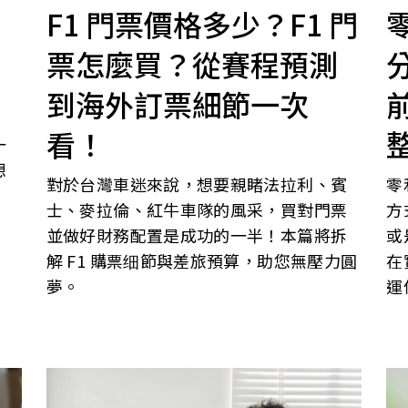
F1 門票價格多少？F1 門
票怎麼買？從賽程預測
到海外訂票細節一次
看！
一
想
對於台灣車迷來說，想要親睹法拉利、賓
零
士、麥拉倫、紅牛車隊的風采，買對門票
方
並做好財務配置是成功的一半！本篇將拆
或
解 F1 購票细節與差旅預算，助您無壓力圓
在
夢。
運