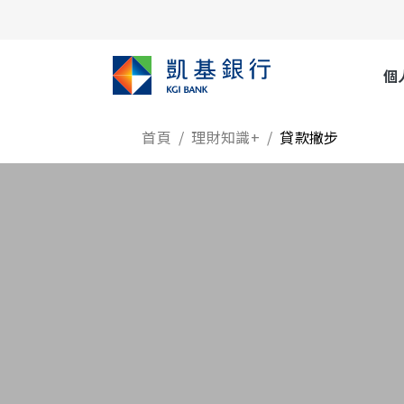
個
首頁
理財知識+
貸款撇步