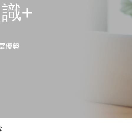
識+
富優勢
點