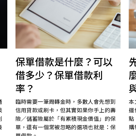
保單借款是什麼？可以
借多少？保單借款利
率？
通
臨時需要一筆周轉金時，多數人會先想到
本
談
信用貸款或刷卡，但其實如果你手上的壽
運
利
險／儲蓄險屬於「有累積現金價值」的保
點
最
單，還有一個常被忽略的選項也就是：保
購
單借款。