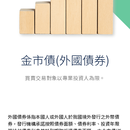
投資理財首頁
產品介紹
共同基金
海外債券
外國股票/ETF
金市債(外國債券)
結構型商品
金市債
買賣交易對象以專業投資人為限。
常用快捷
投資觀測站
投資須知
外國債券係指本國人或外國人於我國境外發行之外幣債
理財活動
券，發行機構承諾按照債券面額、債券利率、投資年限