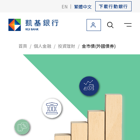
下載行動銀行
EN
|
繁體中文
個人金融
法人金融
關於凱基
友善金融
海外據點
首頁
個人金融
投資理財
金市債(外國債券)
個人金融首頁
信用卡
貸款
存款
外匯
投資理財