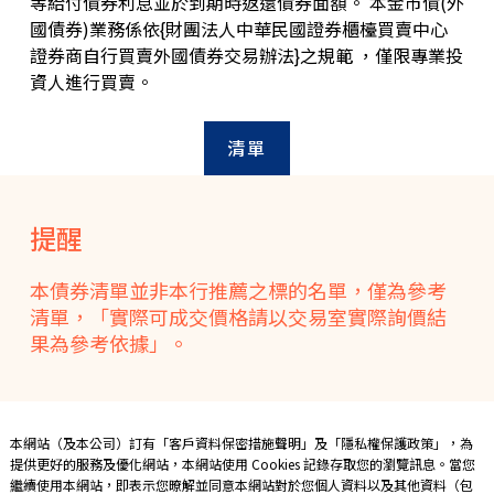
等給付債券利息並於到期時返還債券面額。 本金市債(外
理財知識+
國債券)業務係依{財團法人中華民國證券櫃檯買賣中心
證券商自行買賣外國債券交易辦法}之規範 ，僅限專業投
保險
資人進行買賣。
財富管理
清單
數位金融
集團成員
提醒
聯絡我們
本債券清單並非本行推薦之標的名單，僅為參考
服務據點
清單，「實際可成交價格請以交易室實際詢價結
果為參考依據」。
本網站（及本公司）訂有「
客戶資料保密措施聲明
」及「
隱私權保護政策
」，為
提供更好的服務及優化網站，本網站使用 Cookies 記錄存取您的瀏覽訊息。當您
繼續使用本網站，即表示您暸解並同意本網站對於您個人資料以及其他資料（包