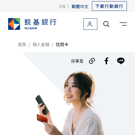
下載行動銀行
EN
|
繁體中文
個人金融
法人金融
關於凱基
友善金融
海外據點
首頁
個人金融
信用卡
個人金融首頁
分享至
信用卡
信用卡首頁
卡片介紹
最新活動
荷包減壓術
刷卡分期付