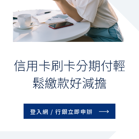
預借現金
卡友服務
商店收單服務
愛心捐款
信用卡刷卡分期付
輕
常用快捷
優惠活動登錄
鬆繳款好減擔
信用卡進度查詢
開卡服務
理財知識+
登入網 / 行銀立即申辦
貸款