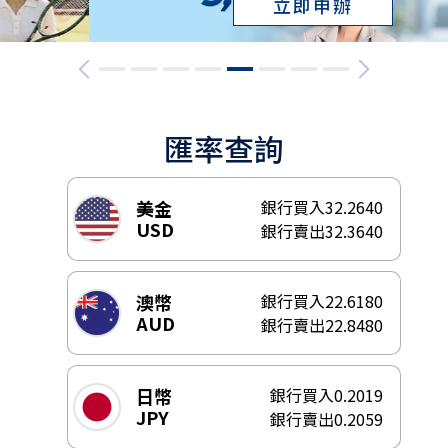
立即申辦
保險
財富管理
數位金融
匯率查詢
集團成員
聯絡我們
美金
銀行買入
32.2640
USD
銀行賣出
32.3640
服務據點
澳幣
銀行買入
22.6180
AUD
銀行賣出
22.8480
日幣
銀行買入
0.2019
JPY
銀行賣出
0.2059