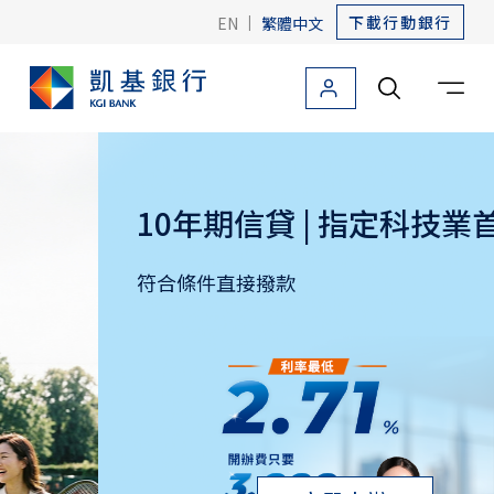
下載行動銀行
EN
|
繁體中文
個人金融
法人金融
關於凱基
友善金融
海外據點
10年期信貸 | 指定科技業首選
個人金融首頁
信用卡
符合條件直接撥款
貸款
存款
外匯
投資理財