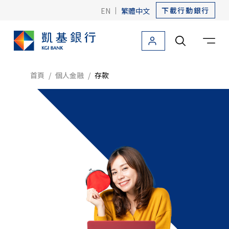
下載行動銀行
EN
|
繁體中文
個人金融
法人金融
關於凱基
友善金融
海外據點
首頁
個人金融
存款
個人金融首頁
信用卡
貸款
存款
存款首頁
產品介紹