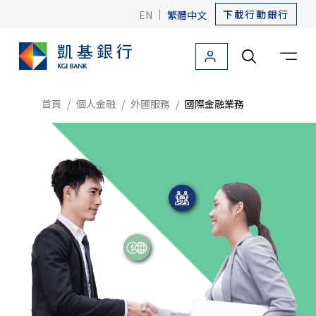
下載行動銀行
EN
|
繁體中文
個人金融
法人金融
關於凱基
友善金融
海外據點
首頁
個人金融
外匯服務
國際金融業務
個人金融首頁
信用卡
貸款
存款
外匯
外匯首頁