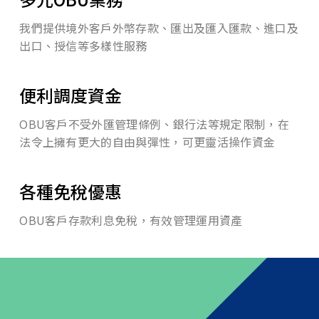
外匯優惠活動
我們提供境外客戶外幣存款、匯出及匯入匯款、進口及
理財知識+
出口、授信等多樣性服務
查詢匯利率
便利調度資金
投資理財
OBU客戶不受外匯管理條例、銀行法等規定限制，在
保險
法令上擁有更大的自由與彈性，可更靈活操作資金
財富管理
各種免稅優惠
數位金融
OBU客戶存款利息免稅，有效管理運用資產
集團成員
聯絡我們
服務據點