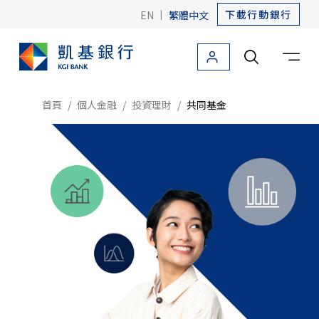
下載行動銀行
EN
|
繁體中文
個人金融
法人金融
關於凱基
友善金融
海外據點
首頁
個人金融
投資理財
共同基金
個人金融首頁
信用卡
貸款
存款
外匯
投資理財