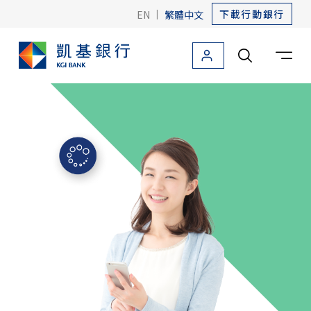
下載行動銀行
EN
|
繁體中文
個人金融
法人金融
關於凱基
友善金融
海外據點
個人金融首頁
信用卡
貸款
存款
外匯
投資理財