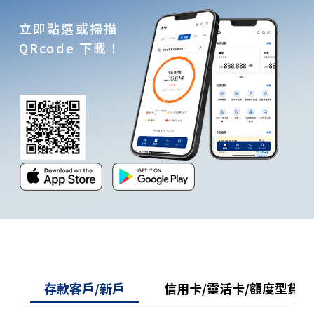
保險
立即點選或掃描
財富管理
QRcode 下載！
數位金融
數位金融首頁
行動/網路銀行
申請方式
操作指南
常見問題
繳費服務
最新活動
存款客戶/新戶
信用卡/靈活卡/額度型貸款
常用快捷