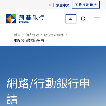
下載行動銀行
EN
|
繁體中文
個人金融
法人金融
關於凱基
友善金融
海外據點
首頁
個人金融
數位金融服務
網路與行動銀行申請
個人金融首頁
信用卡
貸款
網路/行動銀行申
存款
外匯
請
投資理財