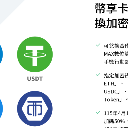
幣享卡
換加
可兌換合作
MAX數
手機行動
指定加密
ETH」、
USDC」、
Token」
115年4
加碼50%