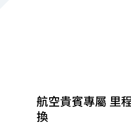
航空貴賓專屬 里
換