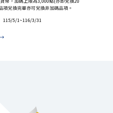
密貨幣，加碼上限為3,000點(亦即兌換20
碼品項兌換完畢亦可兌換非加碼品項。
15/5/1~116/3/31