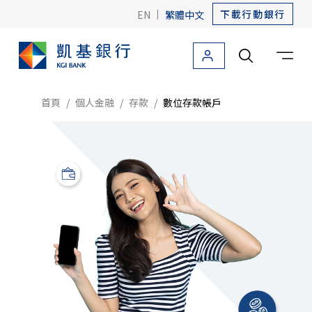
下載行動銀行
EN
|
繁體中文
個人金融
法人金融
關於凱基
友善金融
海外據點
首頁
個人金融
存款
數位存款帳戶
個人金融首頁
信用卡
貸款
存款
存款首頁
產品介紹