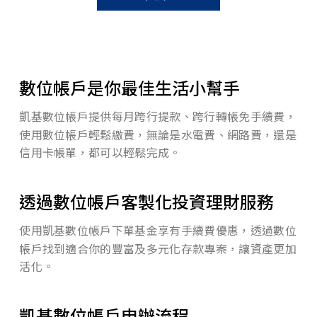
存款試算
金融卡開卡說明
數位帳戶是你最佳生活小幫手
外匯
凱基數位帳戶提供每月跨行提款、跨行轉帳免手續費，
投資理財
使用數位帳戶輕鬆繳費，無論是水電費、網路費，還是
保險
信用卡帳單，都可以輕鬆完成。
財富管理
透過數位帳戶客製化投資理財服務
數位金融
使用凱基數位帳戶下單基金享有手續費優惠，透過數位
帳戶找到適合你的豐富及多元化存款專案，讓資產更加
集團成員
活化。
聯絡我們
凱基數位帳戶申辦流程
服務據點