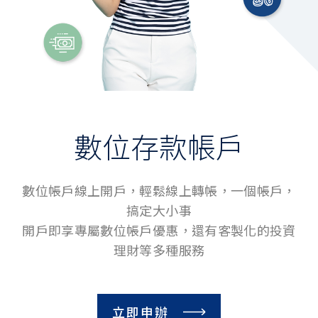
台幣存款
台幣定期存款
支票存款
數位存款帳戶
薪轉帳戶
數位存款帳戶
利率查詢
數位存款帳戶
數位帳戶線上開戶，輕鬆線上轉帳，一個帳戶，
最新活動
搞定大小事
開戶即享專屬數位帳戶優惠，還有客製化的投資
常用快捷
理財等多種服務
線上開數位帳戶
分行開戶預填
立即申辦
理財知識+