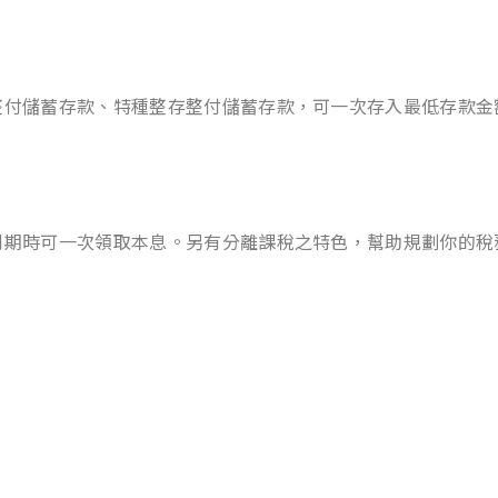
付儲蓄存款、特種整存整付儲蓄存款，可一次存入最低存款金額新
到期時可一次領取本息。另有分離課稅之特色，幫助規劃你的稅