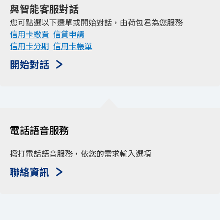
保險
與智能客服對話
您可點選以下選單或開始對話，由荷包君為您服務
財富管理
信用卡繳費
信貸申請
信用卡分期
信用卡帳單
數位金融
開始對話
集團成員
聯絡我們
服務據點
電話語音服務
撥打電話語音服務，依您的需求輸入選項
聯絡資訊