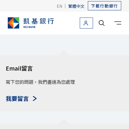
下載行動銀行
EN
|
繁體中文
個人金融
法人金融
關於凱基
友善金融
海外據點
個人金融首頁
Email留言
信用卡
貸款
寫下您的問題，我們盡速為您處理
存款
我要留言
外匯
投資理財