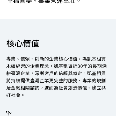
幸福圓夢、事業營運茁壯。
公司治理
財務摘要
股東專區
永續發展
核心價值
公平待客
專業、信賴、創新的企業核心價值，為凱基租賃
資訊揭露公告
永續經營的企業理念，凱基租賃近30年的長期深
耕臺灣企業，深獲客戶的信賴與肯定，凱基租賃
集團成員
將持續提供臺灣企業更完整的服務、專業的規劃
聯絡我們
及金融相關諮詢，進而為社會創造價值、建立共
好社會。
服務據點