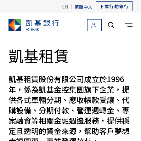
下載行動銀行
EN
|
繁體中文
個人金融
法人金融
關於凱基
友善金融
海外據點
凱基租賃
凱基優勢
凱基優勢
凱基租賃股份有限公司成立於1996
年，係為凱基金控集團旗下企業，提
總覽
供各式車輛分期、應收帳款受讓、代
凱基租賃
購設備、分期付款、營運週轉金、專
凱基資產管理
案融資等相關金融週邊服務，提供穩
定且透明的資金來源，幫助客戶夢想
菁英團隊