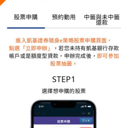
股票申購
預約動用
中籤與未中籤
還款
進入凱基證券隨身e策略股票申購頁面，
點選「立即申辦」
，
若您未持有凱基銀行存款
帳戶或是額度型貸款，
申辦完成後，
即可參加
股票抽籤。
STEP1
購金
選擇想申購的股票
立