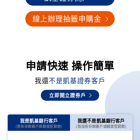
STEP1
線上辦理抽籤申購金
中籤時
執行貸款預約動用
簽署股
自行償還貸款
未中籤
交割款退款後系統自動還款，股票抽籤申購金額度
申請快速 操作簡單
立即歸還！
我還
不是凱基證券客戶
立即開立證券戶
我是凱基銀行客戶
我還不是凱基銀行客戶
(我有存款帳戶與額度型貸款)
(我沒有存款帳戶或額度型貸款)