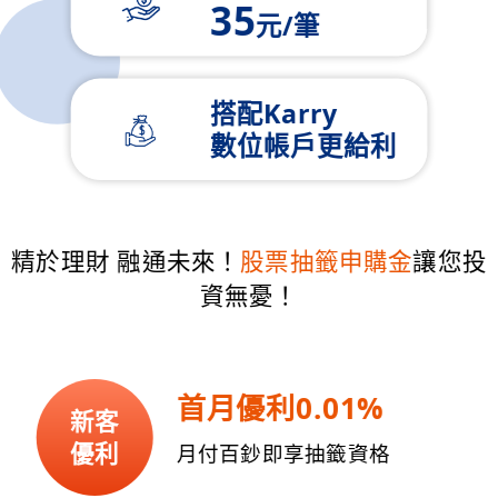
35
元/筆
搭配Karry
數位帳戶
更給利
精於理財 融通未來！
股票抽籤申購金
讓您投
資無憂！
首月優利0.01%
新客
優利
月付百鈔即享抽籤資格