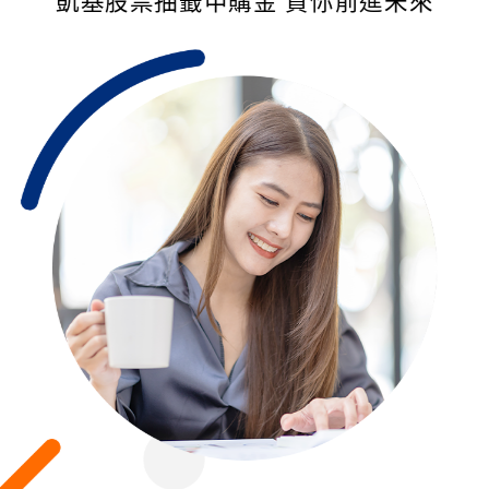
凱基股票抽籤申購金 貸你前進未來