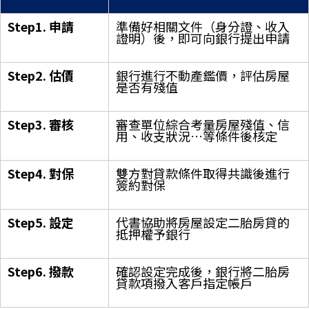
Step1.
申請
準備好相關文件（身分證、收入
證明）後，即可向銀行提出申請
Step2.
估價
銀行進行不動產鑑價，評估房屋
是否有殘值
Step3.
審核
審查單位綜合考量房屋殘值、信
用、收支狀況…等條件後核定
Step4.
對保
雙方對貸款條件取得共識後進行
簽約對保
Step5.
設定
代書協助將房屋設定二胎房貸的
抵押權予銀行
Step6.
撥款
確認設定完成後，銀行將二胎房
貸款項撥入客戶指定帳戶