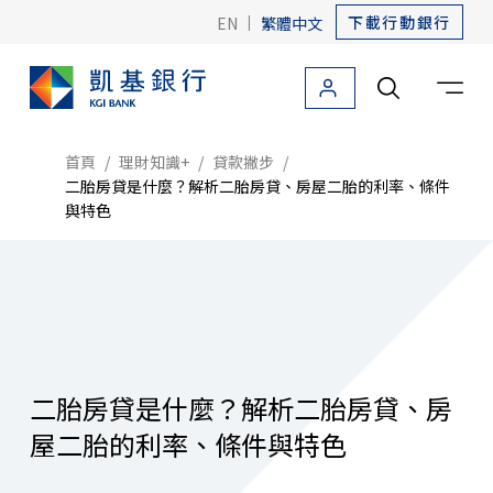
下載行動銀行
EN
|
繁體中文
個人金融
法人金融
關於凱基
友善金融
海外據點
首頁
理財知識+
貸款撇步
二胎房貸是什麼？解析二胎房貸、房屋二胎的利率、條件
與特色
個人金融首頁
信用卡
貸款
存款
二胎房貸是什麼？解析二胎房貸、房
外匯
屋二胎的利率、條件與特色
投資理財