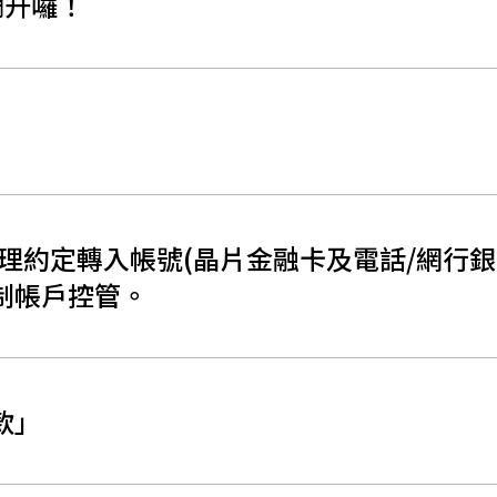
調升囉！
調整辦理約定轉入帳號(晶片金融卡及電話/網行
制帳戶控管。
款」