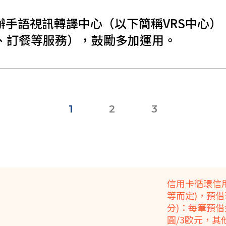
開辦手語視訊轉譯中心（以下簡稱VRS中心
、訂餐等服務），鼓勵多加運用。
1
2
3
信用卡循環信用
等而定)，預
分)：每筆預借金
圓/3歐元，