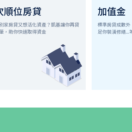
次順位房貸
加值金
別家房貸又想活化資產？凱基讓你再貸
標準房貸成數外
筆，助你快速取得資金
足你裝潢修繕..