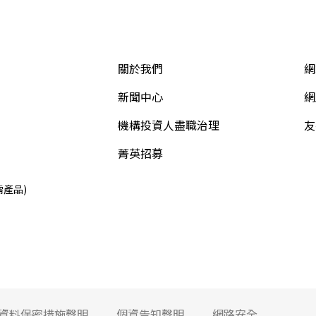
關於我們
網
新聞中心
網
機構投資人盡職治理
友
菁英招募
需產品)
資料保密措施聲明
個資告知聲明
網路安全