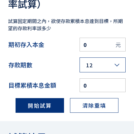
率試算）
保險
財富管理
試算固定期間之內，欲使存款累積本息達到目標，所期
望的存款利率該多少
數位金融
期初存入本金
元
集團成員
聯絡我們
存款期數
12
服務據點
目標累積本息金額
開始試算
清除重填