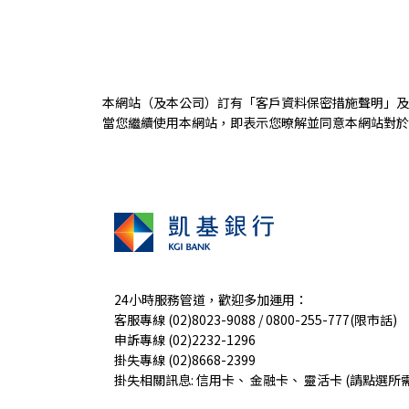
9:00-15:30
臺北市大安區敦化南路二段38號
24H ATM
補摺機
存款機
分行開戶預填
本網站（及本公司）訂有「
客戶資料保密措施聲明
」及
當您繼續使用本網站，即表示您暸解並同意本網站對於您
忠孝分行(0027)
02-27781277 | 02-27781262 (Fax)
9:00-15:30
台北市大安區忠孝東路四段270號
24H ATM
補摺機
存款機
保管箱
24小時服務管道，歡迎多加運用：
客服專線 (02)8023-9088 / 0800-255-777(限市話)
分行開戶預填
申訴專線 (02)2232-1296
掛失專線 (02)8668-2399
掛失相關訊息:
信用卡
、
金融卡
、
靈活卡
(請點選所
中山分行(0016)