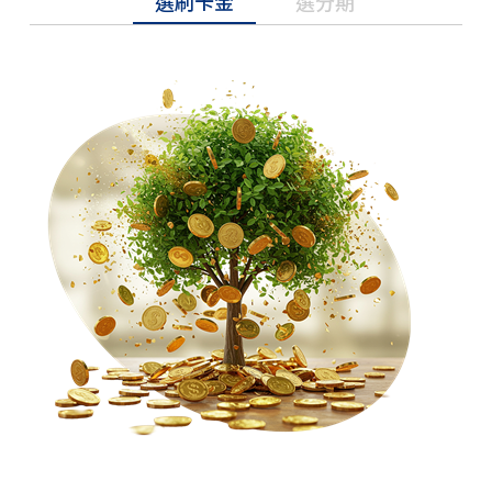
選刷卡金
選分期