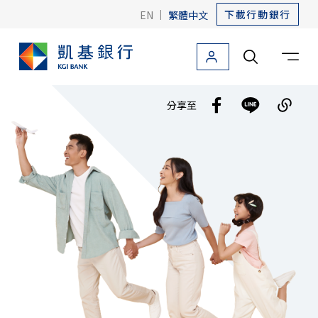
下載行動銀行
EN
|
繁體中文
個人金融
法人金融
關於凱基
友善金融
海外據點
分享至
個人金融首頁
信用卡
貸款
存款
外匯
投資理財