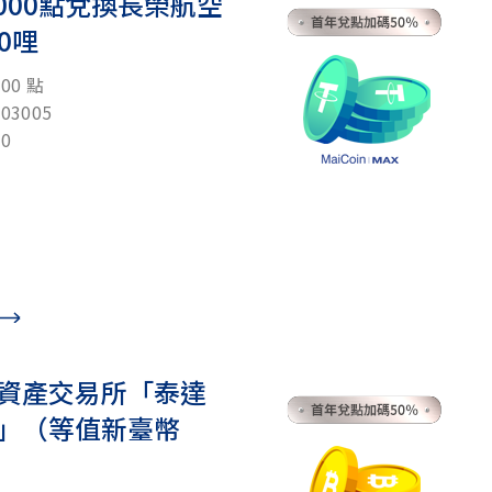
,000點兌換長榮航空
00哩
00 點
3005
0
位資產交易所「泰達
」（等值新臺幣