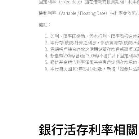
固定利率（Fixed Rate）指在借款或投資期
機動利率（Variable / Floating Rat
備註：
如利、匯率因變動，與本行利、匯率看板有差
本行存(放)款計算之利息，係依實際存(放)款
雲端帳戶綜合存款之活期儲蓄存款達新臺幣10
新臺幣200萬(含)至"300萬(不含)"以下固定
投信基金牌告利率僅限基金專戶定期存款承做
本行自民國103年2月14日起，新增「證券戶
銀行活存利率相關