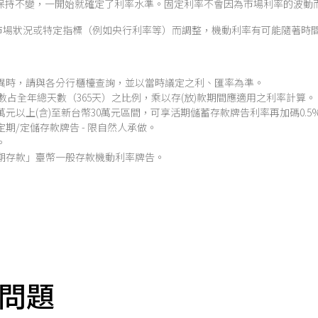
間，利率保持不變，一開始就確定了利率水準。固定利率不會因為市場利率的波
e）指利率會依照市場狀況或特定指標（例如央行利率等）而調整，機動利率有可能隨著
異時，請與各分行櫃檯查詢，並以當時議定之利、匯率為準。
天數占全年總天數（365天）之比例，乘以存(放)款期間應適用之利率計算。
萬元以上(含)至新台幣30萬元區間，可享活期儲蓄存款牌告利率再加碼0.
利率定期/定儲存款牌告 - 限自然人承做。
。
活期存款」臺幣一般存款機動利率牌告。
問題