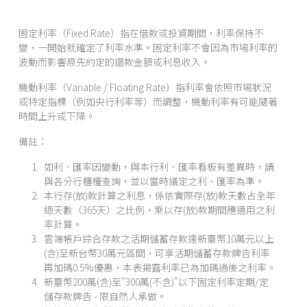
外匯
投資理財
固定利率（Fixed Rate）指在借款或投資期間，利率保持不
變，一開始就確定了利率水準。固定利率不會因為市場利率的
波動而影響原先約定的還款金額或利息收入。
保險
機動利率（Variable / Floating Rate）指利率會依照市場狀況
財富管理
或特定指標（例如央行利率等）而調整，機動利率有可能隨著
時間上升或下降。
數位金融
備註：
集團成員
如利、匯率因變動，與本行利、匯率看板有差異時，請
與各分行櫃檯查詢，並以當時議定之利、匯率為準。
聯絡我們
本行存(放)款計算之利息，係依實際存(放)款天數占全年
總天數（365天）之比例，乘以存(放)款期間應適用之利
服務據點
率計算。
雲端帳戶綜合存款之活期儲蓄存款達新臺幣10萬元以上
(含)至新台幣30萬元區間，可享活期儲蓄存款牌告利率
再加碼0.5%優惠，本表揭露利率已為加碼過後之利率。
新臺幣200萬(含)至"300萬(不含)"以下固定利率定期/定
儲存款牌告 - 限自然人承做。