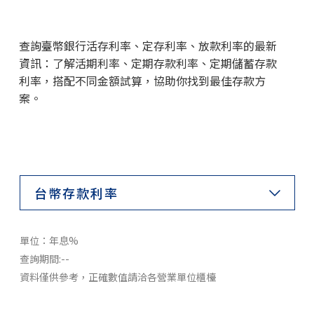
利率查詢
台幣利率查詢
查詢臺幣銀行活存利率、定存利率、放款利率的最新
歷史利率查詢
資訊：了解活期利率、定期存款利率、定期儲蓄存款
利率，搭配不同金額試算，協助你找到最佳存款方
數位存款帳戶
案。
最新活動
常用快捷
線上開數位帳戶
台幣存款利率
分行開戶預填
理財知識+
單位：年息%
存款試算
查詢期間:--
資料僅供參考，正確數值請洽各營業單位櫃檯
金融卡開卡說明