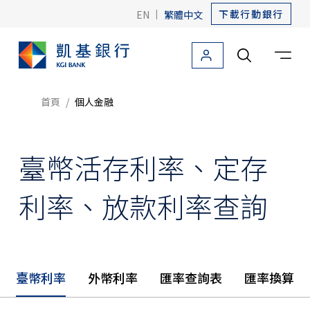
下載行動銀行
EN
|
繁體中文
個人金融
法人金融
關於凱基
友善金融
海外據點
首頁
個人金融
個人金融首頁
臺幣活存利率、定存
信用卡
利率、放款利率查詢
貸款
存款
存款首頁
臺幣利率
外幣利率
匯率查詢表
匯率換算
產品介紹