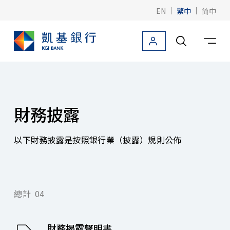
EN
|
繁中
|
简中
產品與服務
文件下載
資訊披露公告
公告專區
財務披露
財務披露
以下財務披露是按照銀行業（披露）規則公佈
凱基銀行(台灣)
凱基證券(香港)
總計
04
聯絡我們
財務揭露聲明書